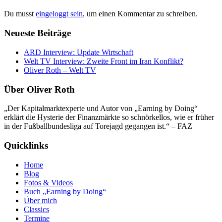
Du musst
eingeloggt sein
, um einen Kommentar zu schreiben.
Neueste Beiträge
ARD Interview: Update Wirtschaft
Welt TV Interview: Zweite Front im Iran Konflikt?
Oliver Roth – Welt TV
Über Oliver Roth
„Der Kapitalmarktexperte und Autor von „Earning by Doing“
erklärt die Hysterie der Finanzmärkte so schnörkellos, wie er früher
in der Fußballbundesliga auf Torejagd gegangen ist.“ – FAZ
Quicklinks
Home
Blog
Fotos & Videos
Buch „Earning by Doing“
Über mich
Classics
Termine