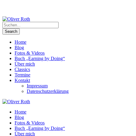
Home
Blog
Fotos & Videos
Buch „Earning by Doing“
Über mich
Classics
Termine
Kontakt
Impressum
Datenschutzerklärung
Home
Blog
Fotos & Videos
Buch „Earning by Doing“
Über mich