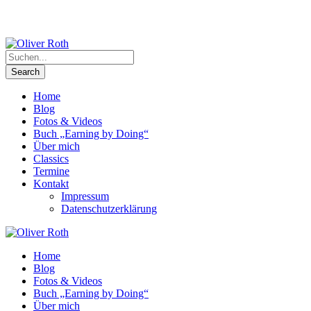
Home
Blog
Fotos & Videos
Buch „Earning by Doing“
Über mich
Classics
Termine
Kontakt
Impressum
Datenschutzerklärung
Home
Blog
Fotos & Videos
Buch „Earning by Doing“
Über mich