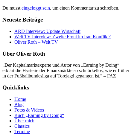
Du musst
eingeloggt sein
, um einen Kommentar zu schreiben.
Neueste Beiträge
ARD Interview: Update Wirtschaft
Welt TV Interview: Zweite Front im Iran Konflikt?
Oliver Roth – Welt TV
Über Oliver Roth
„Der Kapitalmarktexperte und Autor von „Earning by Doing“
erklärt die Hysterie der Finanzmärkte so schnörkellos, wie er früher
in der Fußballbundesliga auf Torejagd gegangen ist.“ – FAZ
Quicklinks
Home
Blog
Fotos & Videos
Buch „Earning by Doing“
Über mich
Classics
Termine