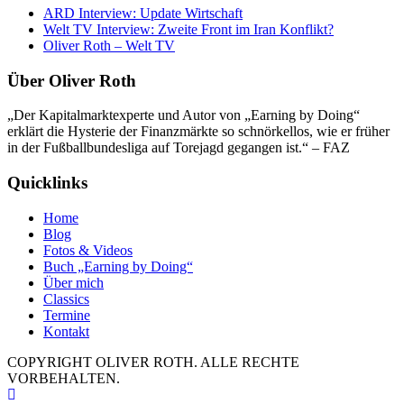
ARD Interview: Update Wirtschaft
Welt TV Interview: Zweite Front im Iran Konflikt?
Oliver Roth – Welt TV
Über Oliver Roth
„Der Kapitalmarktexperte und Autor von „Earning by Doing“
erklärt die Hysterie der Finanzmärkte so schnörkellos, wie er früher
in der Fußballbundesliga auf Torejagd gegangen ist.“ – FAZ
Quicklinks
Home
Blog
Fotos & Videos
Buch „Earning by Doing“
Über mich
Classics
Termine
Kontakt
COPYRIGHT OLIVER ROTH. ALLE RECHTE
VORBEHALTEN.