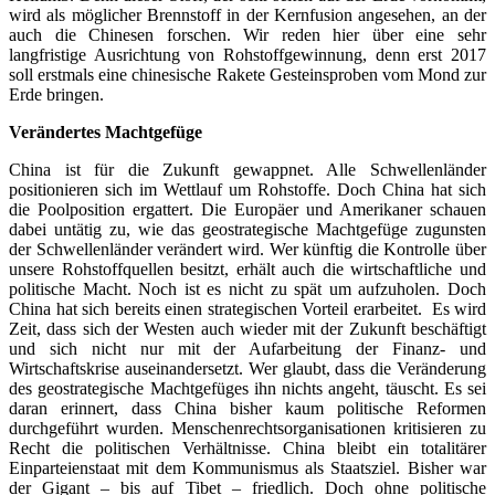
wird als möglicher Brennstoff in der Kernfusion angesehen, an der
auch die Chinesen forschen. Wir reden hier über eine sehr
langfristige Ausrichtung von Rohstoffgewinnung, denn erst 2017
soll erstmals eine chinesische Rakete Gesteinsproben vom Mond zur
Erde bringen.
Verändertes Machtgefüge
China ist für die Zukunft gewappnet. Alle Schwellenländer
positionieren sich im Wettlauf um Rohstoffe. Doch China hat sich
die Poolposition ergattert. Die Europäer und Amerikaner schauen
dabei untätig zu, wie das geostrategische Machtgefüge zugunsten
der Schwellenländer verändert wird. Wer künftig die Kontrolle über
unsere Rohstoffquellen besitzt, erhält auch die wirtschaftliche und
politische Macht. Noch ist es nicht zu spät um aufzuholen. Doch
China hat sich bereits einen strategischen Vorteil erarbeitet. Es wird
Zeit, dass sich der Westen auch wieder mit der Zukunft beschäftigt
und sich nicht nur mit der Aufarbeitung der Finanz- und
Wirtschaftskrise auseinandersetzt. Wer glaubt, dass die Veränderung
des geostrategische Machtgefüges ihn nichts angeht, täuscht. Es sei
daran erinnert, dass China bisher kaum politische Reformen
durchgeführt wurden. Menschenrechtsorganisationen kritisieren zu
Recht die politischen Verhältnisse. China bleibt ein totalitärer
Einparteienstaat mit dem Kommunismus als Staatsziel. Bisher war
der Gigant – bis auf Tibet – friedlich. Doch ohne politische