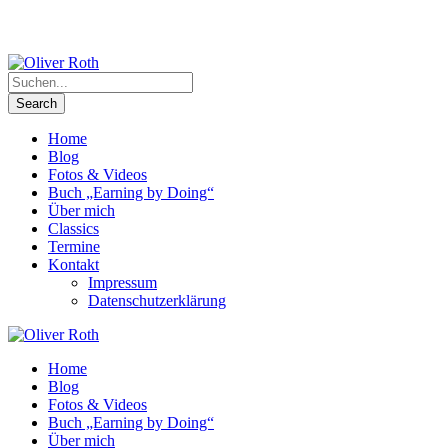
Home
Blog
Fotos & Videos
Buch „Earning by Doing“
Über mich
Classics
Termine
Kontakt
Impressum
Datenschutzerklärung
Home
Blog
Fotos & Videos
Buch „Earning by Doing“
Über mich