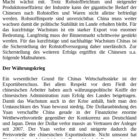
Macht wächst mit. Trotz Rohstoffreichtum und steigender
Produktionseffizienz der Industrie kann der gigantische Bedarf der
Chinesen nach Rohstoffen und Waren nicht alleine befriedigt
werden. Rohstoffimporte sind unverzichtbar. China muss weiter
wachsen damit die politische Stabilität im Lande erhalten bleibt. Für
das kurzfristige Wachstum ist ein starker Export von enormer
Bedeutung. Langfristig muss der Binnenmarkt schrittweise gestärkt
werden. Für das kurzfristige und nachhaltige Wachstum Chinas ist
die Sicherstellung der Rohstoffversorgung daher unerlässlich. Zur
Sicherstellung des weiteren Erfolgs ergriffen die Chinesen u.a.
folgende Maßnahmen.
Der Währungskrieg
Ein wesentlicher Grund für Chinas Wirtschaftsstärke ist der
Exportüberschuss. Bei allem Respekt vor dem Fleiß der
chinesischen Arbeiter haben auch währungspolitische Kniffe der
chinesischen Administration zum Erfolg des Landes beigetragen.
Damit das Wachstum auch in der Krise anhält, hielt man den
Umtauschkurs des Yuan bewusst niedrig. Die Dollaranbindung des
Yuan verschaffte China gerade in der Finanzkrise enorme
Wettbewerbsvorteile gegenüber der Konkurrenz aus Deutschland
und Japan. Denn der Dollar verlor massiv an Vertrauen der Anleger
seit 2007. Der Yuan verlor mit und steigerte dadurch die
Preisvorteile der chinesischen Exportindustrie. Nicht umsonst hat