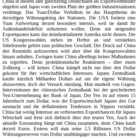
China in diesem Jahr gleichzeitig Deutschland als Exportweltmeister
abgelöst und Japan vom zweiten Platz der größten Industrienationen
verdrängt. Das Yuan/Dollar Verhältnis ist das Hauptthema im
derzeitigen Währungskrieg der Nationen. Die USA fordern eine
Yuan Aufwertung derzeit besonders intensiv, weil sie damit ihr
Außenhandelsdefizit reduzieren wollen. Denn mit steigenden
Exportquoten kann das deindustrialisierte Amerika nicht dienen. Die
US Kongresswahlen stehen im Herbst an und verstärktes
Säbelrasseln gehört zum politischen Geschäft. Der Druck auf China
den Renminbi aufzuwerten wird aber über die Kongresswahlen
hinaus anhalten. Zwingen kann China allerdings keiner Maßnahmen
zu ergreifen. Denn protektionistische Reaktionen – über einen
Zollkrieg – will keiner. China kämpft nicht nur über den Dollar
gekonnt für ihre wirtschaftlichen Interessen. Japans Zentralbank
kaufte kürzlich Milliarden Dollars auf um die eigene Währung
abzuwerten, doch der Versuch misslang. Man munkelt von Gegen-
Interventionen der chinesischen Zentralbank bei der gescheiterten
Yen-Unternehmung der Bank of Japan. Der Yen ist auf einem 15
Jahreshoch zum Dollar, was der Exportwirtschaft Japans den Gar
ausmacht und die deflationären Tendenzen in Nippon verstärkt.
China hat wenig Interesse an verbesserten Exportchancen für Japans
Wirtschaft und freut sich diebisch über den teuren Yen. Auch der
aktuelle Euroanstieg hängt mit China zusammen, denn China kauft
derzeit Euros. Erstens will man seine 2,5 Billionen US Dollar
Währungsreserven vom Dollar unabhängiger machen. Und zweitens