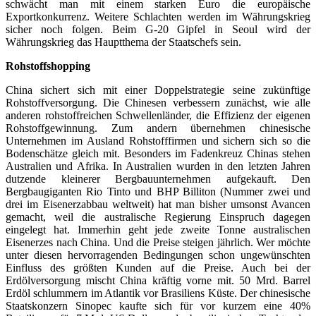
schwächt man mit einem starken Euro die europäische
Exportkonkurrenz. Weitere Schlachten werden im Währungskrieg
sicher noch folgen. Beim G-20 Gipfel in Seoul wird der
Währungskrieg das Hauptthema der Staatschefs sein.
Rohstoffshopping
China sichert sich mit einer Doppelstrategie seine zukünftige
Rohstoffversorgung. Die Chinesen verbessern zunächst, wie alle
anderen rohstoffreichen Schwellenländer, die Effizienz der eigenen
Rohstoffgewinnung. Zum andern übernehmen chinesische
Unternehmen im Ausland Rohstofffirmen und sichern sich so die
Bodenschätze gleich mit. Besonders im Fadenkreuz Chinas stehen
Australien und Afrika. In Australien wurden in den letzten Jahren
dutzende kleinerer Bergbauunternehmen aufgekauft. Den
Bergbaugiganten Rio Tinto und BHP Billiton (Nummer zwei und
drei im Eisenerzabbau weltweit) hat man bisher umsonst Avancen
gemacht, weil die australische Regierung Einspruch dagegen
eingelegt hat. Immerhin geht jede zweite Tonne australischen
Eisenerzes nach China. Und die Preise steigen jährlich. Wer möchte
unter diesen hervorragenden Bedingungen schon ungewünschten
Einfluss des größten Kunden auf die Preise. Auch bei der
Erdölversorgung mischt China kräftig vorne mit. 50 Mrd. Barrel
Erdöl schlummern im Atlantik vor Brasiliens Küste. Der chinesische
Staatskonzern Sinopec kaufte sich für vor kurzem eine 40%