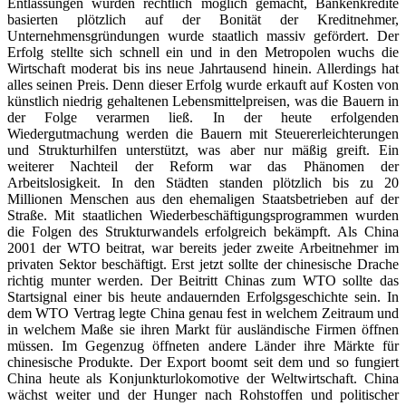
Entlassungen wurden rechtlich möglich gemacht, Bankenkredite
basierten plötzlich auf der Bonität der Kreditnehmer,
Unternehmensgründungen wurde staatlich massiv gefördert. Der
Erfolg stellte sich schnell ein und in den Metropolen wuchs die
Wirtschaft moderat bis ins neue Jahrtausend hinein. Allerdings hat
alles seinen Preis. Denn dieser Erfolg wurde erkauft auf Kosten von
künstlich niedrig gehaltenen Lebensmittelpreisen, was die Bauern in
der Folge verarmen ließ. In der heute erfolgenden
Wiedergutmachung werden die Bauern mit Steuererleichterungen
und Strukturhilfen unterstützt, was aber nur mäßig greift. Ein
weiterer Nachteil der Reform war das Phänomen der
Arbeitslosigkeit. In den Städten standen plötzlich bis zu 20
Millionen Menschen aus den ehemaligen Staatsbetrieben auf der
Straße. Mit staatlichen Wiederbeschäftigungsprogrammen wurden
die Folgen des Strukturwandels erfolgreich bekämpft. Als China
2001 der WTO beitrat, war bereits jeder zweite Arbeitnehmer im
privaten Sektor beschäftigt. Erst jetzt sollte der chinesische Drache
richtig munter werden. Der Beitritt Chinas zum WTO sollte das
Startsignal einer bis heute andauernden Erfolgsgeschichte sein. In
dem WTO Vertrag legte China genau fest in welchem Zeitraum und
in welchem Maße sie ihren Markt für ausländische Firmen öffnen
müssen. Im Gegenzug öffneten andere Länder ihre Märkte für
chinesische Produkte. Der Export boomt seit dem und so fungiert
China heute als Konjunkturlokomotive der Weltwirtschaft. China
wächst weiter und der Hunger nach Rohstoffen und politischer