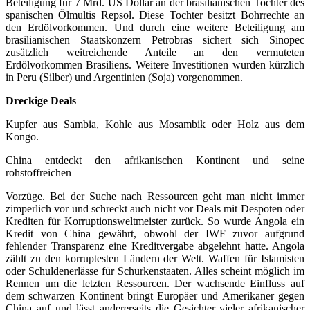
Beteiligung für 7 Mrd. US Dollar an der brasilianischen Tochter des
spanischen Ölmultis Repsol. Diese Tochter besitzt Bohrrechte an
den Erdölvorkommen. Und durch eine weitere Beteiligung am
brasilianischen Staatskonzern Petrobras sichert sich Sinopec
zusätzlich weitreichende Anteile an den vermuteten
Erdölvorkommen Brasiliens. Weitere Investitionen wurden kürzlich
in Peru (Silber) und Argentinien (Soja) vorgenommen.
Dreckige Deals
Kupfer aus Sambia, Kohle aus Mosambik oder Holz aus dem
Kongo.
China entdeckt den afrikanischen Kontinent und seine
rohstoffreichen
Vorzüge. Bei der Suche nach Ressourcen geht man nicht immer
zimperlich vor und schreckt auch nicht vor Deals mit Despoten oder
Krediten für Korruptionsweltmeister zurück. So wurde Angola ein
Kredit von China gewährt, obwohl der IWF zuvor aufgrund
fehlender Transparenz eine Kreditvergabe abgelehnt hatte. Angola
zählt zu den korruptesten Ländern der Welt. Waffen für Islamisten
oder Schuldenerlässe für Schurkenstaaten. Alles scheint möglich im
Rennen um die letzten Ressourcen. Der wachsende Einfluss auf
dem schwarzen Kontinent bringt Europäer und Amerikaner gegen
China auf und lässt andererseits die Gesichter vieler afrikanischer