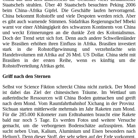
Staatschefs strahlen. Über 40 Staatschefs besuchten Peking 2006
beim China–Afrika Gipfel. Die Geschäfte laufen hervorragend.
China bekommt Rohstoffe und viele Despoten werden reich. Aber
es gibt auch warnende Stimmen. Südafrikas Regierungschef Mbeki
warnt vor einer Abhängigkeit des schwarzen Kontinents von China
und weckt Erinnerungen an die dunkle Zeit des Kolonialismus.
Doch der Trend setzt sich fort. Denn auch andere Schwellenländer
wie Brasilien erhöhen ihren Einfluss in Afrika. Brasilien investiert
stark in die Rohstoffgewinnung und verzehnfachte sein
Handelsvolumen mit Afrika auf 26 Mrd. US Dollar. China steht mit
Brasilien in der ersten Reihe, wenn es künftig um die
Rohstoffverteilung Afrikas geht.
Griff nach den Sternen
Selbst vor Science Fiktion schreckt China nicht zurück. Der Mond
ist dabei das Ziel der chinesischen Träume. Im Wettlauf um
außerirdische Ressourcen will China Boden gutmachen und greift
nach dem Mond. Vom Raumfahrtbahnhof Xichang in der Provinz
Sichuan starten mittlerweile mehrmals im Jahr Raketen zum Mond.
Für die 285.000 Kilometer zum Erdtrabanten braucht eine Rakete
bald nur noch 5 Tage. Es werden Fotos und weitere Versuche
gemacht, um die verborgenen Bodenschätze aufzuspüren. Man
sucht neben Uran, Kalium, Aluminium und Eisen besonders nach
Helium3. Denn dieser Stoff, der sehr selten auf der Erde vorkommt,