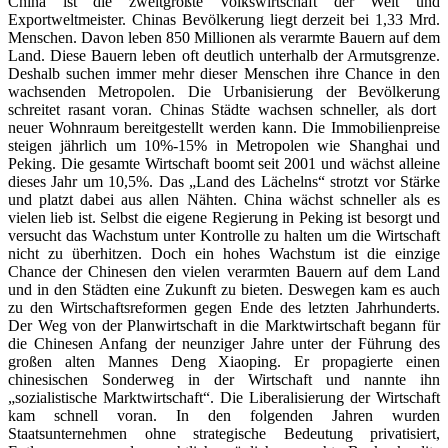
China ist die zweitgrößte Volkswirtschaft der Welt und
Exportweltmeister. Chinas Bevölkerung liegt derzeit bei 1,33 Mrd.
Menschen. Davon leben 850 Millionen als verarmte Bauern auf dem
Land. Diese Bauern leben oft deutlich unterhalb der Armutsgrenze.
Deshalb suchen immer mehr dieser Menschen ihre Chance in den
wachsenden Metropolen. Die Urbanisierung der Bevölkerung
schreitet rasant voran. Chinas Städte wachsen schneller, als dort
neuer Wohnraum bereitgestellt werden kann. Die Immobilienpreise
steigen jährlich um 10%-15% in Metropolen wie Shanghai und
Peking. Die gesamte Wirtschaft boomt seit 2001 und wächst alleine
dieses Jahr um 10,5%. Das „Land des Lächelns“ strotzt vor Stärke
und platzt dabei aus allen Nähten. China wächst schneller als es
vielen lieb ist. Selbst die eigene Regierung in Peking ist besorgt und
versucht das Wachstum unter Kontrolle zu halten um die Wirtschaft
nicht zu überhitzen. Doch ein hohes Wachstum ist die einzige
Chance der Chinesen den vielen verarmten Bauern auf dem Land
und in den Städten eine Zukunft zu bieten. Deswegen kam es auch
zu den Wirtschaftsreformen gegen Ende des letzten Jahrhunderts.
Der Weg von der Planwirtschaft in die Marktwirtschaft begann für
die Chinesen Anfang der neunziger Jahre unter der Führung des
großen alten Mannes Deng Xiaoping. Er propagierte einen
chinesischen Sonderweg in der Wirtschaft und nannte ihn
„sozialistische Marktwirtschaft“. Die Liberalisierung der Wirtschaft
kam schnell voran. In den folgenden Jahren wurden
Staatsunternehmen ohne strategische Bedeutung privatisiert,