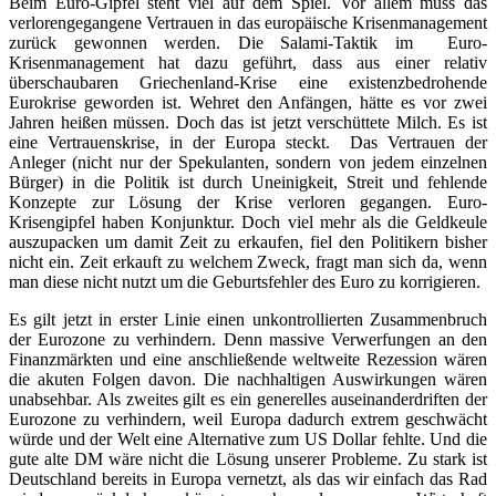
Beim Euro-Gipfel steht viel auf dem Spiel. Vor allem muss das
verlorengegangene Vertrauen in das europäische Krisenmanagement
zurück gewonnen werden. Die Salami-Taktik im Euro-
Krisenmanagement hat dazu geführt, dass aus einer relativ
überschaubaren Griechenland-Krise eine existenzbedrohende
Eurokrise geworden ist. Wehret den Anfängen, hätte es vor zwei
Jahren heißen müssen. Doch das ist jetzt verschüttete Milch. Es ist
eine Vertrauenskrise, in der Europa steckt. Das Vertrauen der
Anleger (nicht nur der Spekulanten, sondern von jedem einzelnen
Bürger) in die Politik ist durch Uneinigkeit, Streit und fehlende
Konzepte zur Lösung der Krise verloren gegangen. Euro-
Krisengipfel haben Konjunktur. Doch viel mehr als die Geldkeule
auszupacken um damit Zeit zu erkaufen, fiel den Politikern bisher
nicht ein. Zeit erkauft zu welchem Zweck, fragt man sich da, wenn
man diese nicht nutzt um die Geburtsfehler des Euro zu korrigieren.
Es gilt jetzt in erster Linie einen unkontrollierten Zusammenbruch
der Eurozone zu verhindern. Denn massive Verwerfungen an den
Finanzmärkten und eine anschließende weltweite Rezession wären
die akuten Folgen davon. Die nachhaltigen Auswirkungen wären
unabsehbar. Als zweites gilt es ein generelles auseinanderdriften der
Eurozone zu verhindern, weil Europa dadurch extrem geschwächt
würde und der Welt eine Alternative zum US Dollar fehlte. Und die
gute alte DM wäre nicht die Lösung unserer Probleme. Zu stark ist
Deutschland bereits in Europa vernetzt, als das wir einfach das Rad