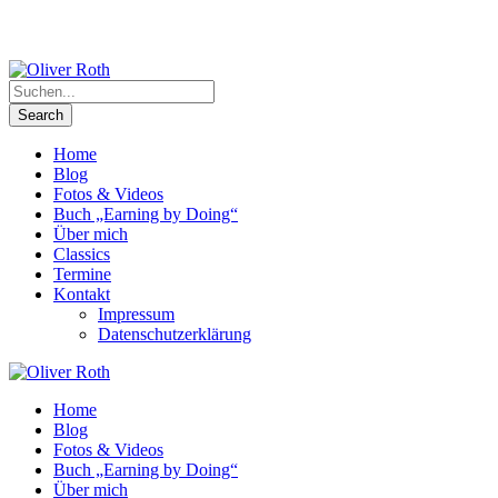
Home
Blog
Fotos & Videos
Buch „Earning by Doing“
Über mich
Classics
Termine
Kontakt
Impressum
Datenschutzerklärung
Home
Blog
Fotos & Videos
Buch „Earning by Doing“
Über mich