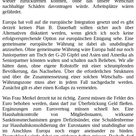
wieder zurückdrehen könnten, ohne das unsere Wirtschaft
nachhaltige Schäden davontragen würde. Arbeitsplätze wären
gefährdet.
Europa hat voll auf die europäische Integration gesetzt und es gibt
derzeit keinen Plan B. Dauerhaft sollten sicher auch über
Alternativen diskutiert werden, wenn gleich ich noch keine
erfolgversprechende Option zur europäischen Einigung sehe. Eine
gemeinsame europäische Währung ist dabei als unabdingbar
anzusehen. Ohne gemeinsame Währung wäre Europa bald nur noch
Juniorpartner am Tisch der G-20 Gipfel und Asien und Amerika als
Seniorpartner könnten walten und schalten nach Belieben. Wir alle
hätten dann, ohne eigene Rohstoffe mit einer schrumpfenden
Bevölkerung, das Nachsehen. Über die erforderlichen Strukturen
und über die Zusammensetzung einer solchen Wirtschafts- und
Währungszone muss aber in jedem Fall nachgedacht werden.
Zunächst gilt es aber einen Kollaps zu vermeiden.
Was Frau Merkel derzeit tut ist richtig. Zuerst müssen die Fehler des
Euro behoben werden, dann darf zur Überbrückung Geld fließen.
Ergänzungen zum Eurovertrag müssen schnell her. Eine
Haushaltskontrolle von Mitgliedsstaaten, wirksame
Sanktionsmechanismen gegen Defizitsünder, eine Schuldenbremse
zur Haushaltskonsolidierung der Eurostaaten sind unabdingbar um
im Anschluss Europa noch enger aneinander zu binden.