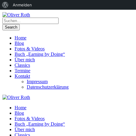
Über
Anmelden
WordPress
Home
Blog
Fotos & Videos
Buch „Earning by Doing“
Über mich
Classics
Termine
Kontakt
Impressum
Datenschutzerklärung
Home
Blog
Fotos & Videos
Buch „Earning by Doing“
Über mich
Classics