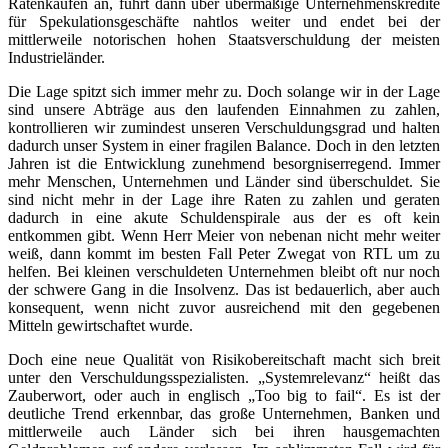
Ratenkäufen an, führt dann über übermäßige Unternehmenskredite
für Spekulationsgeschäfte nahtlos weiter und endet bei der
mittlerweile notorischen hohen Staatsverschuldung der meisten
Industrieländer.
Die Lage spitzt sich immer mehr zu. Doch solange wir in der Lage
sind unsere Abträge aus den laufenden Einnahmen zu zahlen,
kontrollieren wir zumindest unseren Verschuldungsgrad und halten
dadurch unser System in einer fragilen Balance. Doch in den letzten
Jahren ist die Entwicklung zunehmend besorgniserregend. Immer
mehr Menschen, Unternehmen und Länder sind überschuldet. Sie
sind nicht mehr in der Lage ihre Raten zu zahlen und geraten
dadurch in eine akute Schuldenspirale aus der es oft kein
entkommen gibt. Wenn Herr Meier von nebenan nicht mehr weiter
weiß, dann kommt im besten Fall Peter Zwegat von RTL um zu
helfen. Bei kleinen verschuldeten Unternehmen bleibt oft nur noch
der schwere Gang in die Insolvenz. Das ist bedauerlich, aber auch
konsequent, wenn nicht zuvor ausreichend mit den gegebenen
Mitteln gewirtschaftet wurde.
Doch eine neue Qualität von Risikobereitschaft macht sich breit
unter den Verschuldungsspezialisten. „Systemrelevanz“ heißt das
Zauberwort, oder auch in englisch „Too big to fail“. Es ist der
deutliche Trend erkennbar, das große Unternehmen, Banken und
mittlerweile auch Länder sich bei ihren hausgemachten