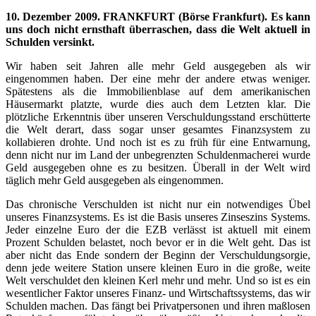
10. Dezember 2009. FRANKFURT (Börse Frankfurt). Es kann
uns doch nicht ernsthaft überraschen, dass die Welt aktuell in
Schulden versinkt.
Wir haben seit Jahren alle mehr Geld ausgegeben als wir
eingenommen haben. Der eine mehr der andere etwas weniger.
Spätestens als die Immobilienblase auf dem amerikanischen
Häusermarkt platzte, wurde dies auch dem Letzten klar. Die
plötzliche Erkenntnis über unseren Verschuldungsstand erschütterte
die Welt derart, dass sogar unser gesamtes Finanzsystem zu
kollabieren drohte. Und noch ist es zu früh für eine Entwarnung,
denn nicht nur im Land der unbegrenzten Schuldenmacherei wurde
Geld ausgegeben ohne es zu besitzen. Überall in der Welt wird
täglich mehr Geld ausgegeben als eingenommen.
Das chronische Verschulden ist nicht nur ein notwendiges Übel
unseres Finanzsystems. Es ist die Basis unseres Zinseszins Systems.
Jeder einzelne Euro der die EZB verlässt ist aktuell mit einem
Prozent Schulden belastet, noch bevor er in die Welt geht. Das ist
aber nicht das Ende sondern der Beginn der Verschuldungsorgie,
denn jede weitere Station unsere kleinen Euro in die große, weite
Welt verschuldet den kleinen Kerl mehr und mehr. Und so ist es ein
wesentlicher Faktor unseres Finanz- und Wirtschaftssystems, das wir
Schulden machen. Das fängt bei Privatpersonen und ihren maßlosen