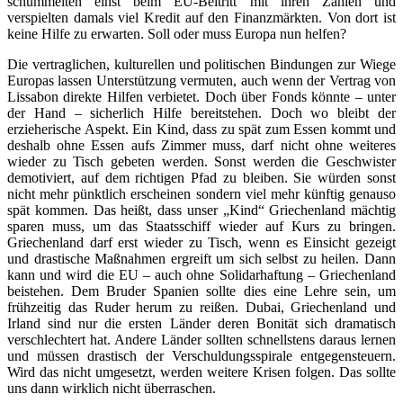
schummelten einst beim EU-Beitritt mit ihren Zahlen und
verspielten damals viel Kredit auf den Finanzmärkten. Von dort ist
keine Hilfe zu erwarten. Soll oder muss Europa nun helfen?
Die vertraglichen, kulturellen und politischen Bindungen zur Wiege
Europas lassen Unterstützung vermuten, auch wenn der Vertrag von
Lissabon direkte Hilfen verbietet. Doch über Fonds könnte – unter
der Hand – sicherlich Hilfe bereitstehen. Doch wo bleibt der
erzieherische Aspekt. Ein Kind, dass zu spät zum Essen kommt und
deshalb ohne Essen aufs Zimmer muss, darf nicht ohne weiteres
wieder zu Tisch gebeten werden. Sonst werden die Geschwister
demotiviert, auf dem richtigen Pfad zu bleiben. Sie würden sonst
nicht mehr pünktlich erscheinen sondern viel mehr künftig genauso
spät kommen. Das heißt, dass unser „Kind“ Griechenland mächtig
sparen muss, um das Staatsschiff wieder auf Kurs zu bringen.
Griechenland darf erst wieder zu Tisch, wenn es Einsicht gezeigt
und drastische Maßnahmen ergreift um sich selbst zu heilen. Dann
kann und wird die EU – auch ohne Solidarhaftung – Griechenland
beistehen. Dem Bruder Spanien sollte dies eine Lehre sein, um
frühzeitig das Ruder herum zu reißen. Dubai, Griechenland und
Irland sind nur die ersten Länder deren Bonität sich dramatisch
verschlechtert hat. Andere Länder sollten schnellstens daraus lernen
und müssen drastisch der Verschuldungsspirale entgegensteuern.
Wird das nicht umgesetzt, werden weitere Krisen folgen. Das sollte
uns dann wirklich nicht überraschen.