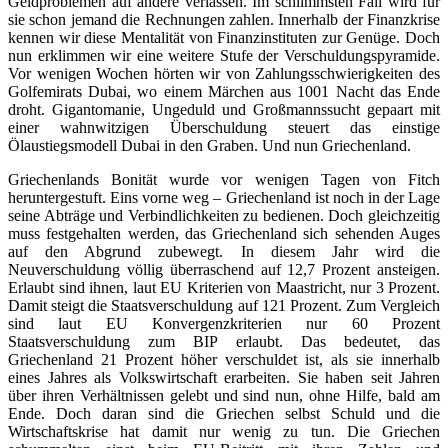
Geldproblemen auf andere verlassen. Im schlimmsten Fall wird für
sie schon jemand die Rechnungen zahlen. Innerhalb der Finanzkrise
kennen wir diese Mentalität von Finanzinstituten zur Genüge. Doch
nun erklimmen wir eine weitere Stufe der Verschuldungspyramide.
Vor wenigen Wochen hörten wir von Zahlungsschwierigkeiten des
Golfemirats Dubai, wo einem Märchen aus 1001 Nacht das Ende
droht. Gigantomanie, Ungeduld und Großmannssucht gepaart mit
einer wahnwitzigen Überschuldung steuert das einstige
Ölaustiegsmodell Dubai in den Graben. Und nun Griechenland.
Griechenlands Bonität wurde vor wenigen Tagen von Fitch
heruntergestuft. Eins vorne weg – Griechenland ist noch in der Lage
seine Abträge und Verbindlichkeiten zu bedienen. Doch gleichzeitig
muss festgehalten werden, das Griechenland sich sehenden Auges
auf den Abgrund zubewegt. In diesem Jahr wird die
Neuverschuldung völlig überraschend auf 12,7 Prozent ansteigen.
Erlaubt sind ihnen, laut EU Kriterien von Maastricht, nur 3 Prozent.
Damit steigt die Staatsverschuldung auf 121 Prozent. Zum Vergleich
sind laut EU Konvergenzkriterien nur 60 Prozent
Staatsverschuldung zum BIP erlaubt. Das bedeutet, das
Griechenland 21 Prozent höher verschuldet ist, als sie innerhalb
eines Jahres als Volkswirtschaft erarbeiten. Sie haben seit Jahren
über ihren Verhältnissen gelebt und sind nun, ohne Hilfe, bald am
Ende. Doch daran sind die Griechen selbst Schuld und die
Wirtschaftskrise hat damit nur wenig zu tun. Die Griechen