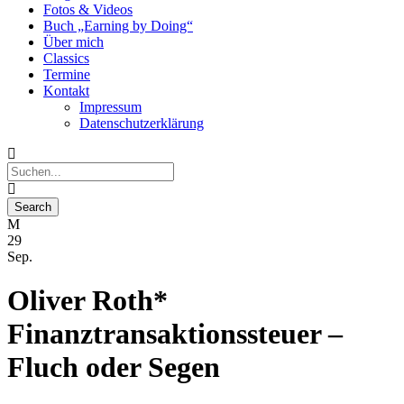
Fotos & Videos
Buch „Earning by Doing“
Über mich
Classics
Termine
Kontakt
Impressum
Datenschutzerklärung
29
Sep.
Oliver Roth*
Finanztransaktionssteuer –
Fluch oder Segen