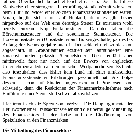
lohnen. Oberflächlich betrachtet leuchtet das ein. Doch hält diese
Sichtweise einer strengeren Überprüfung stand? Womit wir schon
beim Für und Wider einer solchen Finanztransaktionsteuer wären.
Vorab, begibt sich damit auf Neuland, denn es gibt bisher
nirgendwo auf der Welt eine derartige Steuer. Es existieren wohl
bereits einzelne Kapitalverkehrssteuern. Darunter fallen die
Börsenumsatzsteuer und die sogenannte Stempelsteuer. Die
Börsenumsatzsteuer (Umsatzsteuer auf Börsengeschäfte) gab es bis
Anfang der Neunzigerjahre auch in Deutschland und wurde dann
abgeschafft. In Großbritannien existiert seit Jahrhunderten eine
zunächst breiter gefasste Stempelsteuer. Diese entfällt aber
mittlerweile fasst nur noch auf den Erwerb von englischen
Unternehmensanteilen an den britischen Wertpapierbörsen. Es bleibt
also festzuhalten, dass bisher kein Land mit einer umfassenden
Finanztransaktionsteuer Erfahrungen gesammelt hat. Als Folge
dessen ist man auf Studien angewiesen und Prognosen sind
schwierig, denn die Reaktionen der Finanzmarktteilnehmer nach
Einführung einer Steuer sind schwer abzuschätzen.
Hier trennt sich die Spreu vom Weizen. Die Hauptargumente der
Befürworter einer Transaktionssteuer sind die überfällige Mithaftung
des Finanzsektors in der Krise und die Eindämmung von
Spekulation an den Finanzmärkten.
Die Mithaftung des Finanzsektors