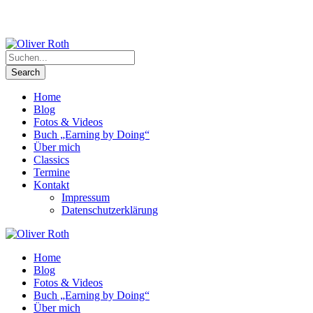
Home
Blog
Fotos & Videos
Buch „Earning by Doing“
Über mich
Classics
Termine
Kontakt
Impressum
Datenschutzerklärung
Home
Blog
Fotos & Videos
Buch „Earning by Doing“
Über mich