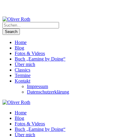
Home
Blog
Fotos & Videos
Buch „Earning by Doing“
Über mich
Classics
Termine
Kontakt
Impressum
Datenschutzerklärung
Home
Blog
Fotos & Videos
Buch „Earning by Doing“
Über mich