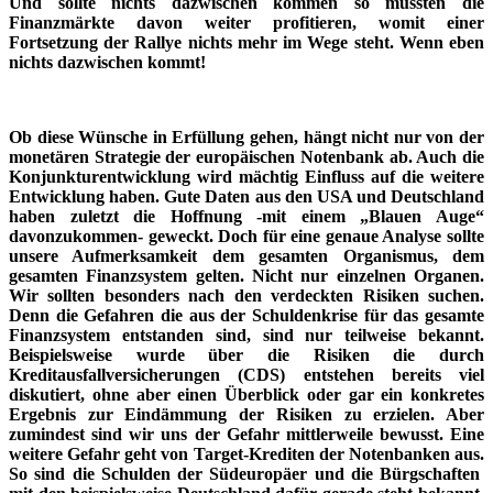
Und sollte nichts dazwischen kommen so müssten die
Finanzmärkte davon weiter profitieren, womit einer
Fortsetzung der Rallye nichts mehr im Wege steht. Wenn eben
nichts dazwischen kommt!
Ob diese Wünsche in Erfüllung gehen, hängt nicht nur von der
monetären Strategie der europäischen Notenbank ab. Auch die
Konjunkturentwicklung wird mächtig Einfluss auf die weitere
Entwicklung haben. Gute Daten aus den USA und Deutschland
haben zuletzt die Hoffnung -mit einem „Blauen Auge“
davonzukommen- geweckt. Doch für eine genaue Analyse sollte
unsere Aufmerksamkeit dem gesamten Organismus, dem
gesamten Finanzsystem gelten. Nicht nur einzelnen Organen.
Wir sollten besonders nach den verdeckten Risiken suchen.
Denn die Gefahren die aus der Schuldenkrise für das gesamte
Finanzsystem entstanden sind, sind nur teilweise bekannt.
Beispielsweise wurde über die Risiken die durch
Kreditausfallversicherungen (CDS) entstehen bereits viel
diskutiert, ohne aber einen Überblick oder gar ein konkretes
Ergebnis zur Eindämmung der Risiken zu erzielen. Aber
zumindest sind wir uns der Gefahr mittlerweile bewusst. Eine
weitere Gefahr geht von Target-Krediten der Notenbanken aus.
So sind die Schulden der Südeuropäer und die Bürgschaften