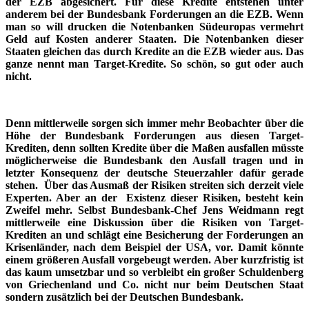
der EZB abgesichert. Für diese Kredite entstehen unter
anderem bei der Bundesbank Forderungen an die EZB. Wenn
man so will drucken die Notenbanken Südeuropas vermehrt
Geld auf Kosten anderer Staaten. Die Notenbanken dieser
Staaten gleichen das durch Kredite an die EZB wieder aus. Das
ganze nennt man Target-Kredite. So schön, so gut oder auch
nicht.
Denn mittlerweile sorgen sich immer mehr Beobachter über die
Höhe der Bundesbank Forderungen aus diesen Target-
Krediten, denn sollten Kredite über die Maßen ausfallen müsste
möglicherweise die Bundesbank den Ausfall tragen und in
letzter Konsequenz der deutsche Steuerzahler dafür gerade
stehen. Über das Ausmaß der Risiken streiten sich derzeit viele
Experten. Aber an der Existenz dieser Risiken, besteht kein
Zweifel mehr. Selbst Bundesbank-Chef Jens Weidmann regt
mittlerweile eine Diskussion über die Risiken von Target-
Krediten an und schlägt eine Besicherung der Forderungen an
Krisenländer, nach dem Beispiel der USA, vor. Damit könnte
einem größeren Ausfall vorgebeugt werden. Aber kurzfristig ist
das kaum umsetzbar und so verbleibt ein großer Schuldenberg
von Griechenland und Co. nicht nur beim Deutschen Staat
sondern zusätzlich bei der Deutschen Bundesbank.