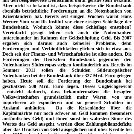
mit den beispielsweise Deutschland dafür gerade steht bekannt.
Aber nicht so bekannt ist, dass beispielsweise die Bundesbank
ebenfalls beträchtliche Forderungen an die Notenbanken von
Krisenländern hat. Bereits seit einigen Wochen warnt Hans
Werner Sinn vom Ifo Institut vor einer riesigen Schieflage der
Bundesbank. Wodurch könnte diese Schieflage entstehen?
Vereinfacht gesagt leihen sich auch die Notenbanken
untereinander im Rahmen der Geldschöpfung Geld. Bis 2007
ergaben sich daraus auch keinerlei Probleme, denn
Forderungen und Verbindlichkeiten glichen sich in etwa aus.
Doch seit der Finanz- und Wirtschaftskrise ist alles anders. Die
Forderungen der Deutschen Bundesbank gegenüber den
Notenbanken Südeuropas steigen kontinuierlich an. Bereits im
Sommer 2011 sollen die Schulden Südeuropäischer
Notenbanken bei der Bundesbank über 327 Mrd. Euro gelegen
haben. Heute soll die Forderung der Bundesbank bei
geschätzten 500 Mrd. Euro liegen. Dieses Ungleichgewicht
entsteht dadurch, dass bekanntermaßen die besagten
Volkswirtschaften grundsätzlich mehr Waren von uns
importieren als exportieren und so generell Schulden im
Ausland anhäufen. Da die Krisenländer über die
Kapitalmärkte nur noch schwer an Geld kommen (besonders
ausländisches Geld) und ihnen sonst im wahrsten Sinne des
Wortes das Geld ausgeht, werden diese Zahlungsbilanzdefizite
über das Drucken von Geld ausgeglichen und über Kredite bei