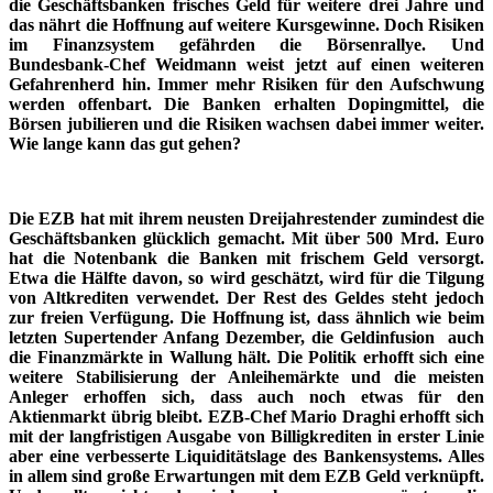
die Geschäftsbanken frisches Geld für weitere drei Jahre und
das nährt die Hoffnung auf weitere Kursgewinne. Doch Risiken
im Finanzsystem gefährden die Börsenrallye. Und
Bundesbank-Chef Weidmann weist jetzt auf einen weiteren
Gefahrenherd hin. Immer mehr Risiken für den Aufschwung
werden offenbart. Die Banken erhalten Dopingmittel, die
Börsen jubilieren und die Risiken wachsen dabei immer weiter.
Wie lange kann das gut gehen?
Die EZB hat mit ihrem neusten Dreijahrestender zumindest die
Geschäftsbanken glücklich gemacht. Mit über 500 Mrd. Euro
hat die Notenbank die Banken mit frischem Geld versorgt.
Etwa die Hälfte davon, so wird geschätzt, wird für die Tilgung
von Altkrediten verwendet. Der Rest des Geldes steht jedoch
zur freien Verfügung. Die Hoffnung ist, dass ähnlich wie beim
letzten Supertender Anfang Dezember, die Geldinfusion auch
die Finanzmärkte in Wallung hält. Die Politik erhofft sich eine
weitere Stabilisierung der Anleihemärkte und die meisten
Anleger erhoffen sich, dass auch noch etwas für den
Aktienmarkt übrig bleibt. EZB-Chef Mario Draghi erhofft sich
mit der langfristigen Ausgabe von Billigkrediten in erster Linie
aber eine verbesserte Liquiditätslage des Bankensystems. Alles
in allem sind große Erwartungen mit dem EZB Geld verknüpft.